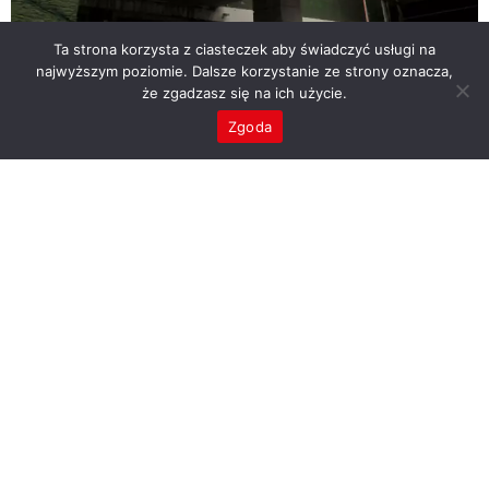
Ta strona korzysta z ciasteczek aby świadczyć usługi na
Frankfurt 3
najwyższym poziomie. Dalsze korzystanie ze strony oznacza,
że zgadzasz się na ich użycie.
Zgoda
Frankfurt 4